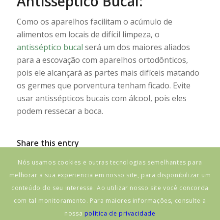
Antisséptico Bucal:
Como os aparelhos facilitam o acúmulo de
alimentos em locais de difícil limpeza, o
antisséptico bucal
será um dos maiores aliados
para a escovação com aparelhos ortodônticos,
pois ele alcançará as partes mais difíceis matando
os germes que porventura tenham ficado. Evite
usar antissépticos bucais com álcool, pois eles
podem ressecar a boca.
Share this entry
Nós usamos cookies e outras tecnologias semelhantes para
melhorar a sua experiencia em nosso site, para disponibilizar um
conteúdo do seu interesse. Ao utilizar nosso site você concorda
com tal monitoramento. Para maiores informações, consulte a
nossa
política de privacidade