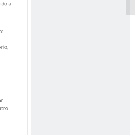
ndo a
te.
rio,
ar
atro