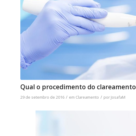
Qual o procedimento do clareamento
/
/
29 de setembro de 2016
em
Clareamento
por
JosafaM