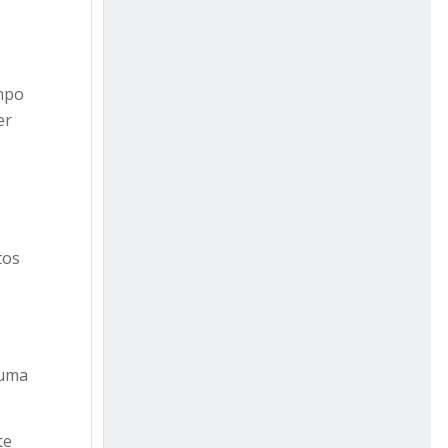
empo
er
tos
 uma
te