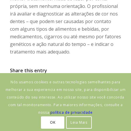
própria, sem nenhuma orientação. O profissional
irá avaliar e diagnosticar as alterações de cor nos
dentes – que podem ser causadas por contato
com alguns tipos de alimentos e bebidas, por
medicamentos, cigarros ou até mesmo por fatores
genéticos e ação natural do tempo – e indicar o
tratamento mais adequado.
Share this entry
Nós usamos cookies e outras tecnologias semelhantes para
melhorar a sua experiencia em nosso site, para disponibilizar um
conteúdo do seu interesse. Ao utilizar nosso site você concorda
com tal monitoramento. Para maiores informações, consulte a
nossa
política de privacidade
OK
Leia Mais