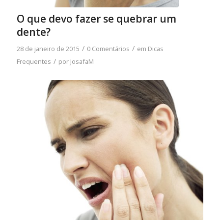
O que devo fazer se quebrar um
dente?
/
/
28 de janeiro de 2015
0 Comentários
em
Dicas
/
Frequentes
por
JosafaM