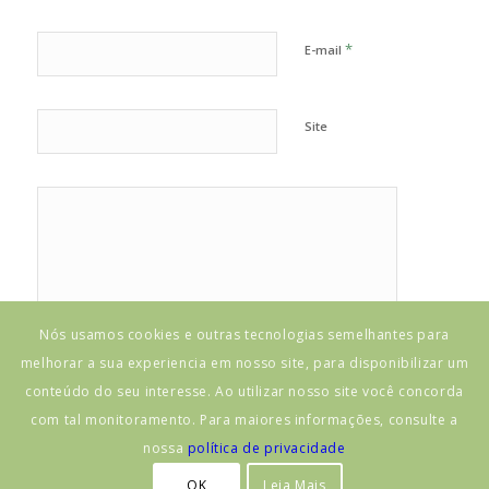
*
E-mail
Site
Nós usamos cookies e outras tecnologias semelhantes para
melhorar a sua experiencia em nosso site, para disponibilizar um
conteúdo do seu interesse. Ao utilizar nosso site você concorda
com tal monitoramento. Para maiores informações, consulte a
nossa
política de privacidade
OK
Leia Mais