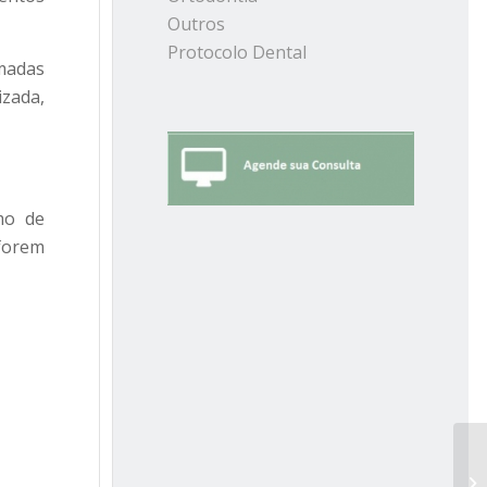
Outros
Protocolo Dental
madas
izada,
mo de
 forem
An