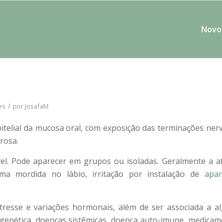
Novo 
/
es
por
JosafaM
itelial da mucosa oral, com exposição das terminações ner
rosa.
el. Pode aparecer em grupos ou isoladas. Geralmente a a
a mordida no lábio, irritação por instalação de
apar
stresse e variações hormonais, além de ser associada a 
o genética, doenças sistêmicas, doença auto-imune, medica