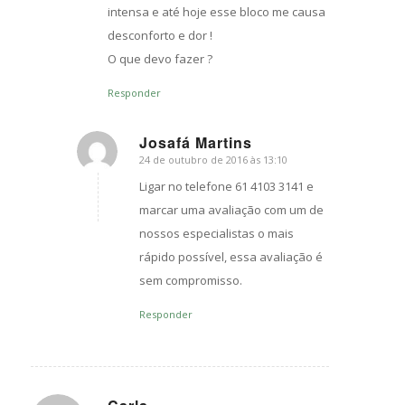
intensa e até hoje esse bloco me causa
desconforto e dor !
O que devo fazer ?
Responder
Josafá Martins
24 de outubro de 2016 às 13:10
s
ays:
Ligar no telefone 61 4103 3141 e
marcar uma avaliação com um de
nossos especialistas o mais
rápido possível, essa avaliação é
sem compromisso.
Responder