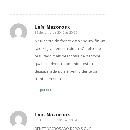
Laís Mazoroski
25 de julho de 2017 às 20:25
s
ays:
Meu dente da frente está escuro, fiz um
raio x hj, a dentista ainda não olhou o
resultado mais desconfia de necrose
qual o melhor tratamento…estou
desisperada pois é bem o dente da
frente em cima..
Responder
Laís Mazoroski
25 de julho de 2017 às 20:34
s
ays:
DENTE NECROSADO DEPOIS QUE