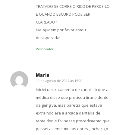
TRATADO SE CORRE O RICO DE PERDE-LO
E QUANDO ESCURO PODE SER
CLAREADO?
Me ajudem por favor estou
desisperada!
Responder
Maria
19 de agosto de 2017 às 15:02
s
ays:
Iniciei um tratamento de canal, só que a
médica disse que precisou tirar o dente
da gengiva, mas parecia que estava
extraindo era a arcada dentária de
tanta dor, e foi nesse procedimento que
passei a sentir muitas dores , inchaço,o