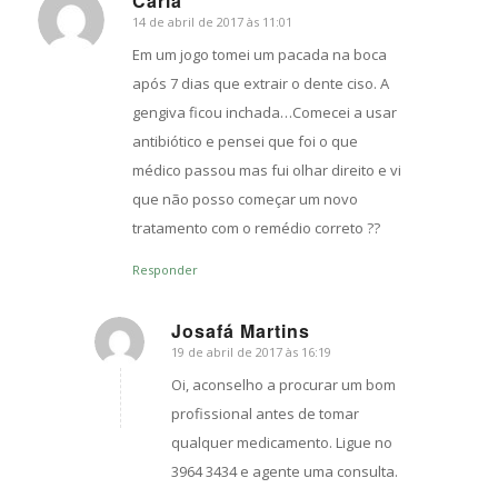
Carla
14 de abril de 2017 às 11:01
s
ays:
Em um jogo tomei um pacada na boca
após 7 dias que extrair o dente ciso. A
gengiva ficou inchada…Comecei a usar
antibiótico e pensei que foi o que
médico passou mas fui olhar direito e vi
que não posso começar um novo
tratamento com o remédio correto ??
Responder
Josafá Martins
19 de abril de 2017 às 16:19
s
ays:
Oi, aconselho a procurar um bom
profissional antes de tomar
qualquer medicamento. Ligue no
3964 3434 e agente uma consulta.