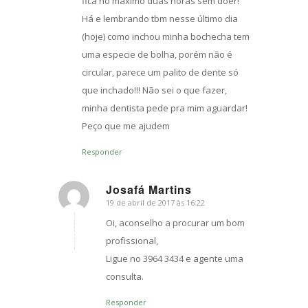
fica no máximo duas horas sem doer!
Há e lembrando tbm nesse último dia
(hoje) como inchou minha bochecha tem
uma especie de bolha, porém não é
circular, parece um palito de dente só
que inchado!!! Não sei o que fazer,
minha dentista pede pra mim aguardar!
Peço que me ajudem
Responder
Josafá Martins
19 de abril de 2017 às 16:22
s
ays:
Oi, aconselho a procurar um bom
profissional,
Ligue no 3964 3434 e agente uma
consulta.
Responder