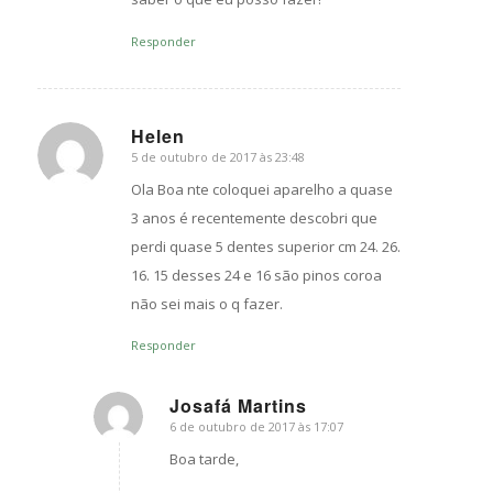
Responder
Helen
5 de outubro de 2017 às 23:48
s
ays:
Ola Boa nte coloquei aparelho a quase
3 anos é recentemente descobri que
perdi quase 5 dentes superior cm 24. 26.
16. 15 desses 24 e 16 são pinos coroa
não sei mais o q fazer.
Responder
Josafá Martins
6 de outubro de 2017 às 17:07
s
ays:
Boa tarde,