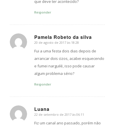
que deve ter acontecido?
Responder
Pamela Robeto da silva
20 de agosto de 2017 às 18:28
s
ays:
Fui a uma festa dois dias depois de
arrancar dois cizos, acabei esquecendo
e fumei narguilé, isso pode causar
algum problema sério?
Responder
Luana
22 de setembro de 2017 às 06:11
s
ays:
Fiz um canal ano passado, porém não