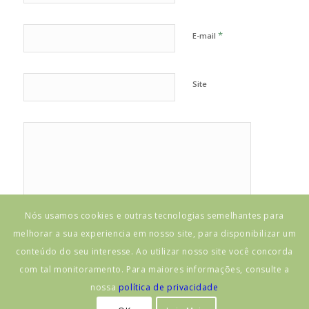
*
E-mail
Site
Nós usamos cookies e outras tecnologias semelhantes para
melhorar a sua experiencia em nosso site, para disponibilizar um
conteúdo do seu interesse. Ao utilizar nosso site você concorda
com tal monitoramento. Para maiores informações, consulte a
nossa
política de privacidade