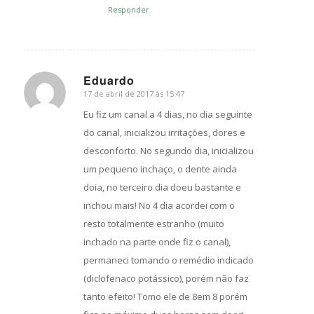
Responder
Eduardo
17 de abril de 2017 às 15:47
s
ays:
Eu fiz um canal a 4 dias, no dia seguinte
do canal, inicializou irritações, dores e
desconforto. No segundo dia, inicializou
um pequeno inchaço, o dente ainda
doia, no terceiro dia doeu bastante e
inchou mais! No 4 dia acordei com o
resto totalmente estranho (muito
inchado na parte onde fiz o canal),
permaneci tomando o remédio indicado
(diclofenaco potássico), porém não faz
tanto efeito! Tomo ele de 8em 8 porém