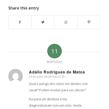
Share this entry
11
RESPOSTAS
Adálio Rodrigues de Matos
23 de julho de 2016 às 21:29
s
ays:
Qual o perigo dos cistos em dentes com
canal? Podem evoluir para um câncer?
Fui para um dentista e me
diagnosticaram com um cisto. Ainda