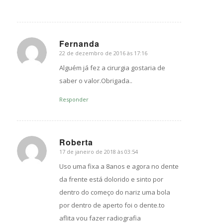
Fernanda
22 de dezembro de 2016 às 17:16
s
ays:
Alguém já fez a cirurgia gostaria de
saber o valor.Obrigada..
Responder
Roberta
17 de janeiro de 2018 às 03:54
s
ays:
Uso uma fixa a 8anos e agora no dente
da frente está dolorido e sinto por
dentro do começo do nariz uma bola
por dentro de aperto foi o dente.to
aflita vou fazer radiografia