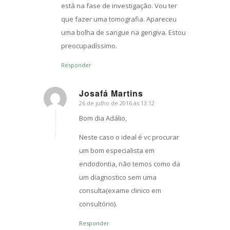
está na fase de investigação. Vou ter
que fazer uma tomografia. Apareceu
uma bolha de sangue na gengiva. Estou
preocupadíssimo.
Responder
Josafá Martins
26 de julho de 2016 às 13:12
s
ays:
Bom dia Adálio,
Neste caso o ideal é vc procurar
um bom especialista em
endodontia, não temos como da
um diagnostico sem uma
consulta(exame clinico em
consultório).
Responder