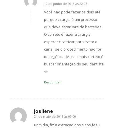
19 de junho de 2018 às 22:06
s
ays:
Você não pode fazer os dois até
porque cirurgia é um processo
que deve estar livre de bactérias.
O correto é fazer a cirurgia,
esperar cicatrizar para tratar o
canal, se o procedimento não for
de urgência. Mas, o mais correto é
buscar orientação do seu dentista
💋
Responder
josilene
24 de maio de 2018 às 09:00
s
ays:
Bom dia, fiz a extração dos sisos,faz 2