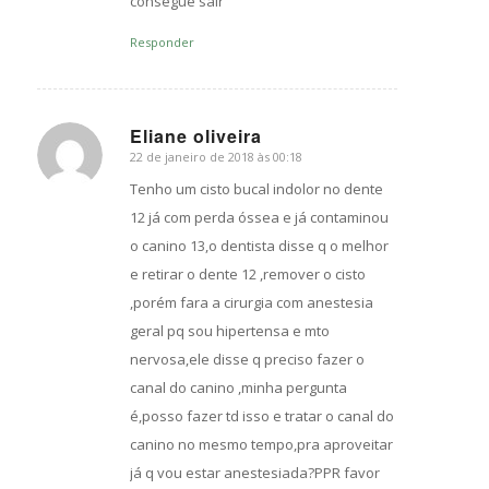
consegue sair
Responder
Eliane oliveira
22 de janeiro de 2018 às 00:18
s
ays:
Tenho um cisto bucal indolor no dente
12 já com perda óssea e já contaminou
o canino 13,o dentista disse q o melhor
e retirar o dente 12 ,remover o cisto
,porém fara a cirurgia com anestesia
geral pq sou hipertensa e mto
nervosa,ele disse q preciso fazer o
canal do canino ,minha pergunta
é,posso fazer td isso e tratar o canal do
canino no mesmo tempo,pra aproveitar
já q vou estar anestesiada?PPR favor