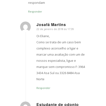
respondam
Responder
Josafá Martins
22 de janeiro de 2018 às 17:39
s
ays:
Oi Eliane,
Como se trata de um caso bem
complexo aconselho a ligar e
marcar uma avaliação com um de
nossos especialista, ligue e
marque sem compromisso F: 3964
3434 Asa Sul ou 3326 8484 Asa
Norte
Responder
Estudante de odonto