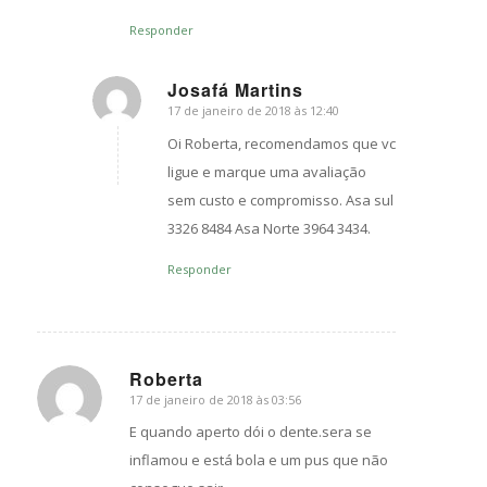
Responder
Josafá Martins
17 de janeiro de 2018 às 12:40
s
ays:
Oi Roberta, recomendamos que vc
ligue e marque uma avaliação
sem custo e compromisso. Asa sul
3326 8484 Asa Norte 3964 3434.
Responder
Roberta
17 de janeiro de 2018 às 03:56
s
ays:
E quando aperto dói o dente.sera se
inflamou e está bola e um pus que não