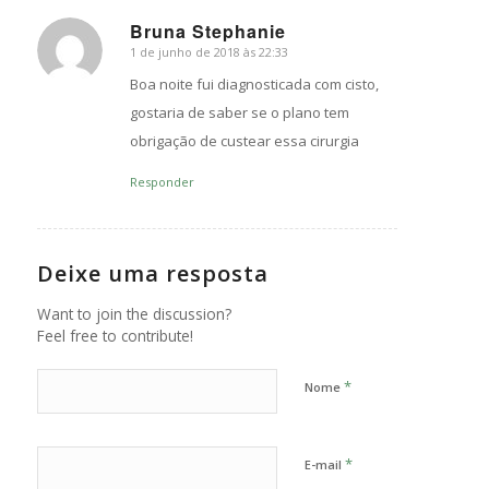
Bruna Stephanie
1 de junho de 2018 às 22:33
s
ays:
Boa noite fui diagnosticada com cisto,
gostaria de saber se o plano tem
obrigação de custear essa cirurgia
Responder
Deixe uma resposta
Want to join the discussion?
Feel free to contribute!
*
Nome
*
E-mail