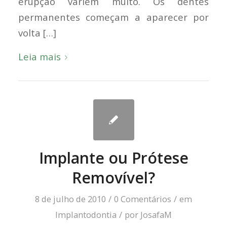
erupção variem muito. Os dentes
permanentes começam a aparecer por
volta […]
Leia mais
Implante ou Prótese
Removível?
8 de julho de 2010
/
0 Comentários
/
em
Implantodontia
/
por
JosafaM