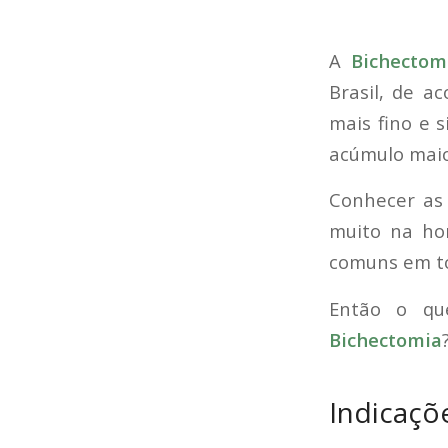
A
Bichecto
Brasil, de a
mais fino e 
acúmulo maio
Conhecer as
muito na hor
comuns em t
Então o qu
Bichectomia
Indicaçõ