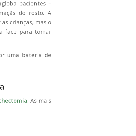
ngloba pacientes –
maçãs do rosto. A
as crianças, mas o
a face para tomar
or uma bateria de
ia
chectomia.
As mais