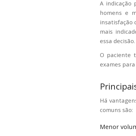
A indicação
homens e mu
insatisfação
mais indica
essa decisão.
O paciente 
exames para 
Principa
Há vantagens
comuns são:
Menor volum