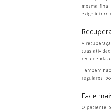
mesma final
exige intern
Recupera
A recuperaçã
suas atividad
recomendaçõ
Também não h
regulares, po
Face mai
O paciente p