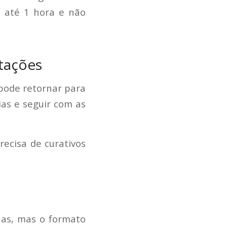
 até 1 hora e não
itações
pode retornar para
ias e seguir com as
ecisa de curativos
has, mas o formato