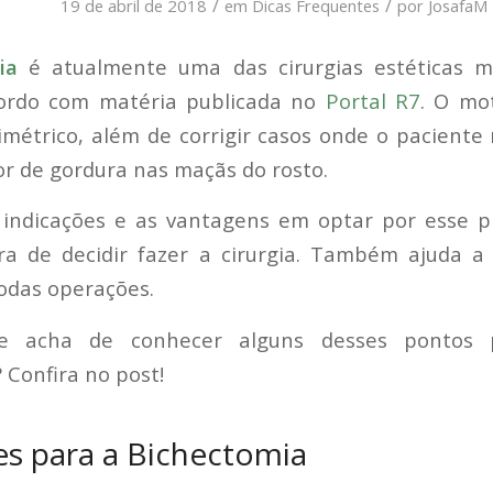
/
/
19 de abril de 2018
em
Dicas Frequentes
por
JosafaM
mia
é atualmente uma das cirurgias estéticas m
cordo com matéria publicada no
Portal R7
. O mo
simétrico, além de corrigir casos onde o pacient
r de gordura nas maçãs do rosto.
 indicações e as vantagens em optar por esse p
a de decidir fazer a cirurgia. Também ajuda a 
odas operações.
e acha de conhecer alguns desses pontos p
? Confira no post!
es para a Bichectomia