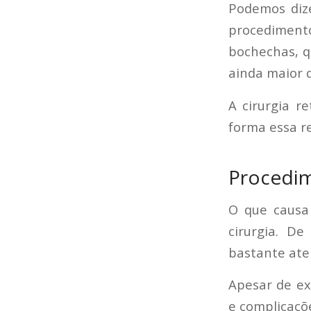
Podemos dize
procediment
bochechas, q
ainda maior q
A cirurgia r
forma essa r
Procedim
O que causa
cirurgia. D
bastante aten
Apesar de ex
e complicaçõ